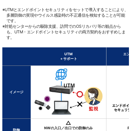
※UTMとエンドポイントセキュリティをセットで導入することにより、
多層防御の実現やウイルス感染時の不正通信を検知することが可能
です。
※対処センターからの駆除支援、訪問でのOSリカバリ等の観点から
も、UTM・エンドポイントセキュリティの両方契約をおすすめしま
す。
UTM
エン
＋サポート
イメージ
△
NWの入口／出口での防御のみ
P
防御