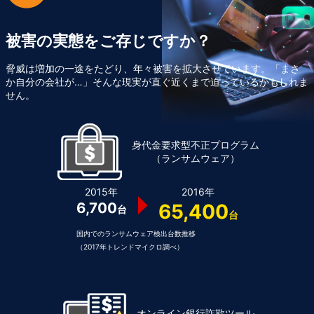
被害の実態をご存じですか？
脅威は増加の一途をたどり、年々被害を拡大させています。「まさ
か自分の会社が…」そんな現実が直ぐ近くまで迫っているかもしれま
せん。
身代金要求型不正プログラム
（ランサムウェア）
2015年
2016年
6,700
65,400
台
台
国内でのランサムウェア検出台数推移
（2017年トレンドマイクロ調べ）
オンライン銀行詐欺ツール