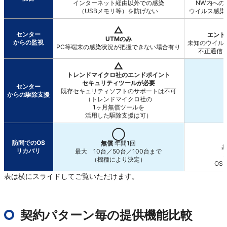
インターネット経由以外での感染
NW内への
（USBメモリ等）を防げない
ウイルス感染
△
センター
エンド
UTMのみ
からの監視
未知のウイル
PC等端末の感染状況が把握できない場合有り
不正通信
△
トレンドマイクロ社のエンドポイント
セキュリティツールが必要
センター
既存セキュリティソフトのサポートは不可
からの駆除支援
（トレンドマイクロ社の
1ヶ月無償ツールを
活用した駆除支援は可）
◯
訪問でのOS
無償
年間1回
基
リカバリ
最大 10台／50台／100台まで
（機種により決定）
OS
表は横にスライドしてご覧いただけます。
契約パターン毎の提供機能比較