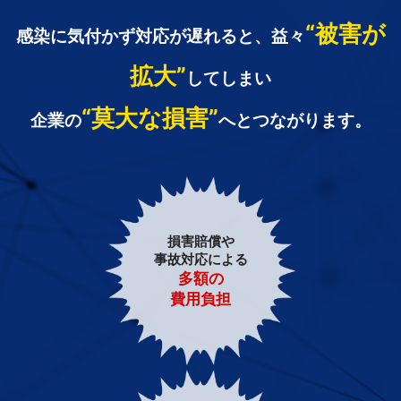
“被害が
感染に気付かず対応が遅れると、益々
拡大”
してしまい
“莫大な損害”
企業の
へとつながります。
損害賠償や
事故対応による
多額の
費用負担