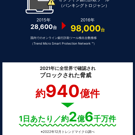
（バンキングトロジャン）
2015年
2016年
28,600
98,000
台
台
国内でのオンライン銀行詐欺ツール検出台数推移
（Trend Micro Smart Protection Network ™）
2021年に全世界で確認され
ブロックされた脅威
940
約
億件
2
6
1日あたり／約
億
千万件
※2022年12月トレンドマイクロ調べ